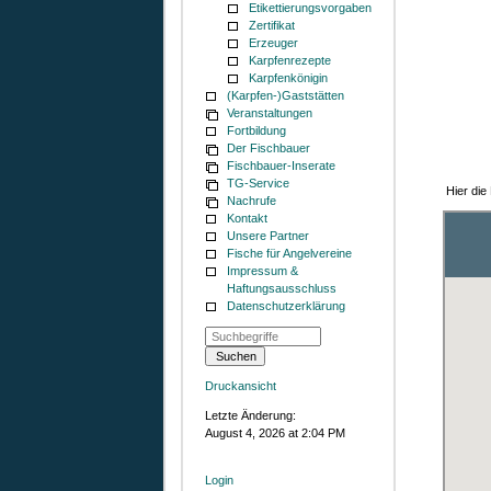
Etikettierungsvorgaben
Zertifikat
Erzeuger
Karpfenrezepte
Karpfenkönigin
(Karpfen-)Gaststätten
Veranstaltungen
Fortbildung
Der Fischbauer
Fischbauer-Inserate
TG-Service
Hier die
Nachrufe
Kontakt
Unsere Partner
Fische für Angelvereine
Impressum &
Haftungsausschluss
Datenschutzerklärung
Druckansicht
Letzte Änderung:
August 4, 2026 at 2:04 PM
Login