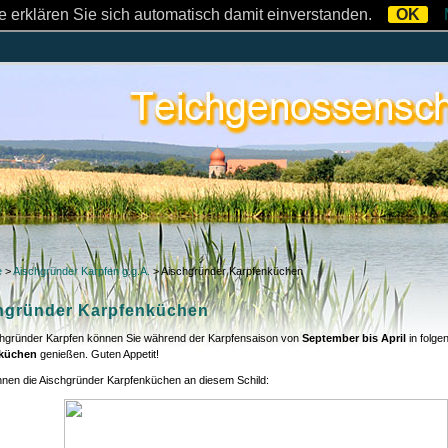
 erklären Sie sich automatisch damit einverstanden.
OK
e
>
Aischgründer Karpfen g.g.A.
>
Aischgründer Karpfenküchen
hgründer Karpfenküchen
hgründer Karpfen können Sie während der Karpfensaison von
September bis April
in folg
küchen
genießen. Guten Appetit!
nnen die Aischgründer Karpfenküchen an diesem Schild: