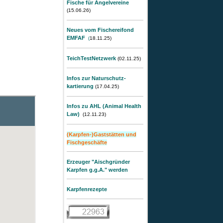
Fische für Angelvereine
(15.06.26)
Neues vom Fischereifond
EMFAF
(
18.11.25)
TeichTestNetzwerk
(02.11
.25)
Infos zur Naturschutz-
kartierung
(17.04
.25)
Infos zu AHL (Animal Health
Law)
(12.11.23)
(Karpfen-)Gaststätten und
Fischgeschäfte
Erzeuger "Aischgründer
Karpfen g.g.A." werden
Karpfenrezepte