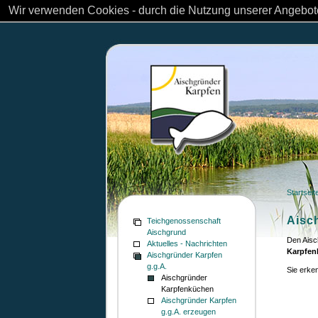
Wir verwenden Cookies - durch die Nutzung unserer Angebote
Startseit
Aisc
Teichgenossenschaft
Aischgrund
Den Aisc
Aktuelles - Nachrichten
Karpfen
Aischgründer Karpfen
g.g.A.
Sie erke
Aischgründer
Karpfenküchen
Aischgründer Karpfen
g.g.A. erzeugen