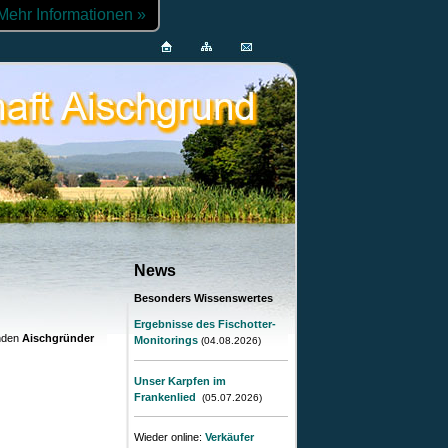
Mehr Informationen »
News
Besonders Wissenswertes
Ergebnisse des Fischotter-
enden
Aischgründer
Monitorings
(04.08.2026
)
Unser Karpfen im
Frankenlied
(05.07.2026
)
Wieder online:
Verkäufer