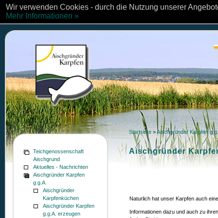
Wir verwenden Cookies - durch die Nutzung unserer Angebote
Mehr Informationen »
Startseite
>
Aischgründer Karpfen g.g
Aischgründer Karpfe
Teichgenossenschaft
Aischgrund
Aktuelles - Nachrichten
Aischgründer Karpfen
g.g.A.
Aischgründer
Karpfenküchen
Naturlich hat unser Karpfen auch eine
Aischgründer Karpfen
Informationen dazu und auch zu ihre
g.g.A. erzeugen