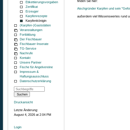
finden Sie hier:
Etikettierungsvorgaben
Zertifikat
Aischgründer Karpfen und sein "Gefo
Erzeuger
Karpfenrezepte
außerdem viel Wissenswertes rund u
Karpfenkönigin
(Karpfen-)Gaststätten
Veranstaltungen
Fortbildung
Der Fischbauer
Fischbauer-Inserate
TG-Service
Nachrufe
Kontakt
Unsere Partner
Fische für Angelvereine
Impressum &
Haftungsausschluss
Datenschutzerklärung
Druckansicht
Letzte Änderung:
August 4, 2026 at 2:04 PM
Login