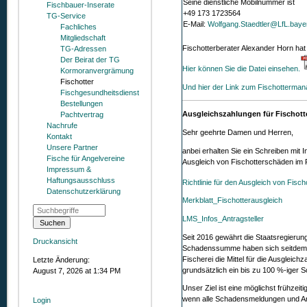
Seine dienstliche Mobilnummer ist
Fischbauer-Inserate
+49 173 1723564
TG-Service
E-Mail:
Wolfgang.Staedtler@LfL.baye
Fachliches
Mitgliedschaft
Fischotterberater Alexander Horn ha
TG-Adressen
Der Beirat der TG
Hier können Sie die Datei einsehen.
Kormoranvergrämung
Fischotter
Und hier der Link zum Fischotterman
Fischgesundheitsdienst
Bestellungen
Ausgleichszahlungen für Fischot
Pachtvertrag
Nachrufe
Sehr geehrte Damen und Herren,
Kontakt
Unsere Partner
anbei erhalten Sie ein Schreiben mit 
Fische für Angelvereine
Ausgleich von Fischotterschäden im R
Impressum &
Haftungsausschluss
Richtlinie für den Ausgleich von Fisc
Datenschutzerklärung
Merkblatt_Fischotterausgleich
LMS_Infos_Antragsteller
Seit 2016 gewährt die Staatsregierun
Druckansicht
Schadenssumme haben sich seitdem m
Fischerei die Mittel für die Ausglei
Letzte Änderung:
grundsätzlich ein bis zu 100 %-iger S
August 7, 2026 at 1:34 PM
Unser Ziel ist eine möglichst frühze
wenn alle Schadensmeldungen und Antr
Login