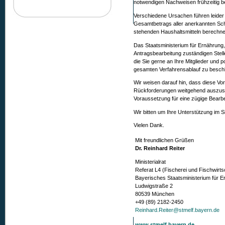
notwendigen Nachweisen frühzeitig be
Verschiedene Ursachen führen leider
Gesamtbetrags aller anerkannten Sch
stehenden Haushaltsmitteln berechne
Das Staatsministerium für Ernährung,
Antragsbearbeitung zuständigen Stel
die Sie gerne an Ihre Mitglieder und 
gesamten Verfahrensablauf zu besch
Wir weisen darauf hin, dass diese Vo
Rückforderungen weitgehend auszusch
Voraussetzung für eine zügige Bearb
Wir bitten um Ihre Unterstützung im S
Vielen Dank.
Mit freundlichen Grüßen
Dr. Reinhard Reiter
Ministerialrat
Referat L4 (Fischerei und Fischwirts
Bayerisches Staatsministerium für E
Ludwigstraße 2
80539 München
+49 (89) 2182-2450
Reinhard.Reiter@stmelf.bayern.de
www.stmelf.bayern.de