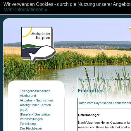
Wir verwenden Cookies - durch die Nutzung unserer Angebote
Mehr Informationen »
Startseite
>
TG-Service
>
Fischotter
Fischotter
Teichgenossenschaft
Aischgrund
Aktuelles - Nachrichten
Daten vom Bayerischen Landesfischr
Aischgründer Karpfen
g.g.A.
(Karpfen-)Gaststätten
Ottermanager
Veranstaltungen
Nachfolger von Herrn Krappmann ist a
Fortbildung
meisten von Ihnen bereits bekannt a
Der Fischbauer