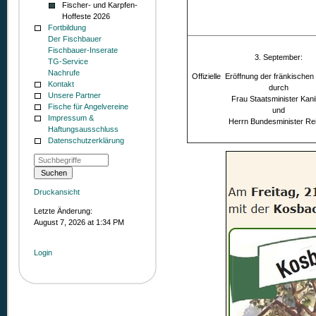
Fischer- und Karpfen-
Hoffeste 2026
Fortbildung
Der Fischbauer
Fischbauer-Inserate
3. September:
TG-Service
Nachrufe
Offizielle Eröffnung der fränkische
Kontakt
durch
Unsere Partner
Frau Staatsminister Kani
Fische für Angelvereine
und
Impressum &
Herrn Bundesminister Rei
Haftungsausschluss
Datenschutzerklärung
Druckansicht
Letzte Änderung:
August 7, 2026 at 1:34 PM
Login