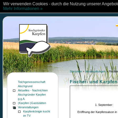
Wir verwenden Cookies - durch die Nutzung unserer Angebote
Mehr Informationen »
Startseite
>
Veranstaltungen
>
Fische
Fischer- und Karpfen
Teichgenossenschaft
Aischgrund
Aktuelles - Nachrichten
Aischgründer Karpfen
g.g.A.
(Karpfen-)Gaststätten
1. September:
Veranstaltungen
Karpfenkönigin kocht
Eröffnung der Karpfensaison in
im TV