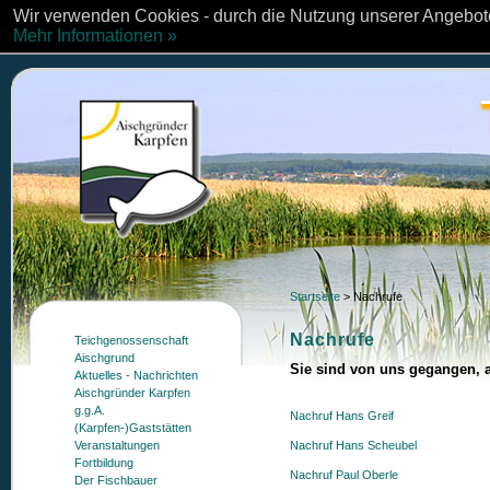
Wir verwenden Cookies - durch die Nutzung unserer Angebote
Mehr Informationen »
Startseite
>
Nachrufe
Nachrufe
Teichgenossenschaft
Aischgrund
Sie sind von uns gegangen, a
Aktuelles - Nachrichten
Aischgründer Karpfen
g.g.A.
Nachruf Hans Greif
(Karpfen-)Gaststätten
Nachruf Hans Scheubel
Veranstaltungen
Fortbildung
Nachruf Paul Oberle
Der Fischbauer