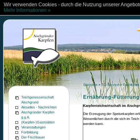
Wir verwenden Cookies - durch die Nutzung unserer Angebote
Mehr Informationen »
Startseite
>
TG-Service
>
Fachliches
Ernährung-Fütterung
Teichgenossenschaft
Aischgrund
Karpfenteichwirtschaft im Aischg
Aktuelles - Nachrichten
Aischgründer Karpfen
Die Erzeugung der Speisekarpfen erfo
g.g.A.
Wesentlichen durch die sich im Teich
(Karpfen-)Gaststätten
werden kann.
Veranstaltungen
Fortbildung
Der Fischbauer