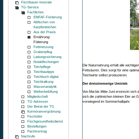
Fischbauer-Inserate
TG-Service
Fachliches
EMFAF-Förderung
Abfischen von
Karpfenteichen
Aus der Praxis
Ernährung-
Fütterung
Fettmessung
Grabenpflug
Ladungssicherung
Notabfischungen
Die Naturnahrung erhält alle wichtige
Teichpflege
Fettsäuren. Dies sorgt für eine optima
Teichbautipps
Teichwirte selbst produzieren.
Teichbuch digital
Teichkalkung
Der dreisömmerige Umtrieb
Wasseranalytik
Weiherbelüftung
Von Mai bis Mitte Juni erstreckt sich 
Mitgliedschaft
sich die zahlreichen kleinen Eier an 
TG-Adressen
vorwiegend im Sommerhalbjahr.
Der Beirat der TG
Kormoranvergrämung
Fischotter
Fischgesundheitsdienst
Bestellungen
Pachtvertrag
Nachrufe