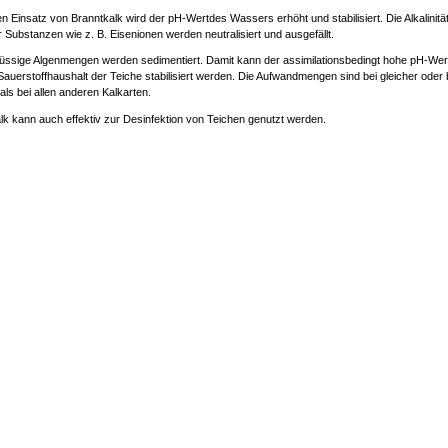
n Einsatz von Branntkalk wird der pH-Wertdes Wassers erhöht und stabilisiert. Die Alkalinität
r Substanzen wie z. B. Eisenionen werden neutralisiert und ausgefällt.
ssige Algenmengen werden sedimentiert. Damit kann der assimilationsbedingt hohe pH-Wert
Sauerstoffhaushalt der Teiche stabilisiert werden. Die Aufwandmengen sind bei gleicher ode
als bei allen anderen Kalkarten.
lk kann auch effektiv zur Desinfektion von Teichen genutzt werden.