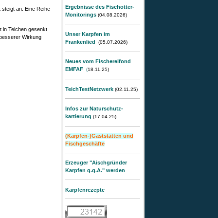
Ergebnisse des Fischotter-
 steigt an. Eine Reihe
Monitorings
(04.08.2026
)
 in Teichen gesenkt
Unser Karpfen im
r besserer Wirkung
Frankenlied
(05.07.2026
)
Neues vom Fischereifond
EMFAF
(
18.11.25)
TeichTestNetzwerk
(02.11
.25)
Infos zur Naturschutz-
kartierung
(17.04
.25)
(Karpfen-)Gaststätten und
Fischgeschäfte
Erzeuger "Aischgründer
Karpfen g.g.A." werden
Karpfenrezepte