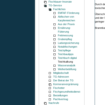
Fischbauer-Inserate
Durch de
TG-Service
toxische
Fachliches
EMFAF-Förderung
Überschü
Abfischen von
und der 
Karpfenteichen
geringer 
Aus der Praxis
Branntka
Ernährung-
Fütterung
Fettmessung
Grabenpflug
Ladungssicherung
Notabfischungen
Teichpflege
Teichbautipps
Teichbuch digital
Teichkalkung
Wasseranalytik
Weiherbelüftung
Mitgliedschaft
TG-Adressen
Der Beirat der TG
Kormoranvergrämung
Fischotter
Fischgesundheitsdienst
Bestellungen
Pachtvertrag
Nachrufe