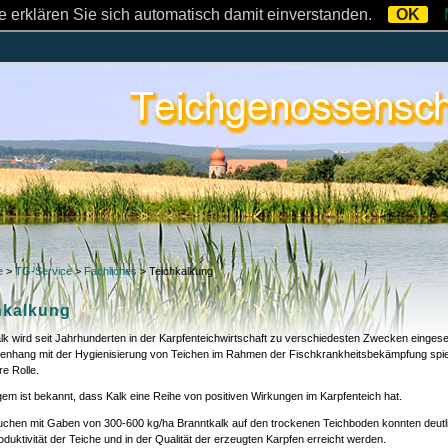
 erklären Sie sich automatisch damit einverstanden.
OK
e
>
TG-Service
>
Fachliches
>
Teichkalkung
hkalkung
lk wird seit Jahrhunderten in der Karpfenteichwirtschaft zu verschiedesten Zwecken eingese
hang mit der Hygienisierung von Teichen im Rahmen der Fischkrankheitsbekämpfung spielt
e Rolle.
gem ist bekannt, dass Kalk eine Reihe von positiven Wirkungen im Karpfenteich hat.
uchen mit Gaben von 300-600 kg/ha Branntkalk auf den trockenen Teichboden konnten deut
oduktivität der Teiche und in der Qualität der erzeugten Karpfen erreicht werden.