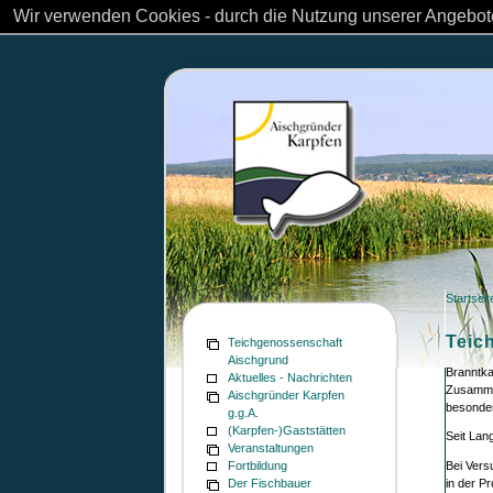
Wir verwenden Cookies - durch die Nutzung unserer Angebote
Startseit
Teic
Teichgenossenschaft
Aischgrund
Branntka
Aktuelles - Nachrichten
Zusammen
Aischgründer Karpfen
besonder
g.g.A.
(Karpfen-)Gaststätten
Seit Lan
Veranstaltungen
Bei Vers
Fortbildung
in der Pr
Der Fischbauer